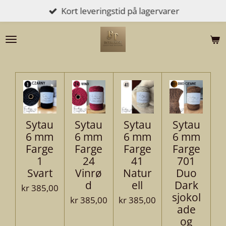
Kort leveringstid på lagervarer
Gå
til
hovedinnhold
Sytau
Sytau
Sytau
Sytau
6 mm
6 mm
6 mm
6 mm
Farge
Farge
Farge
Farge
1
24
41
701
Svart
Vinrø
Natur
Duo
d
ell
Dark
kr 385,00
sjokol
kr 385,00
kr 385,00
ade
og