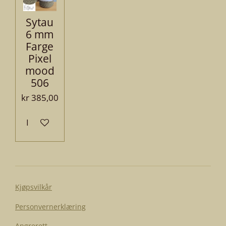
Sytau
6 mm
Farge
Pixel
mood
506
kr 385,00
Legg til handlevogn
Kjøpsvilkår
Personvernerklæring
Angrerett