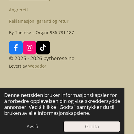
Angrerett
Reklamasjon, garanti og retur
By Therese – Org.nr 936 781 187
F
I
T
a
n
i
© 2025 - 2026 bytherese.no
c
s
k
Levert av
Webador
e
t
T
b
a
o
o
g
k
o
r
k
a
Denne nettsiden bruker informasjonskapsler for
m
å forbedre opplevelsen din og vise skreddersydde
annonser. Ved å klikke "Godta" samtykker du til
bruken av alle informasjonskapslene.
Avslå
Godta
E-post
Kart
Facebook