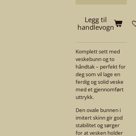
Legg til
handlevogn
Komplett sett med
veske­bunn og to
håndtak – perfekt for
deg som vil lage en
ferdig og solid veske
med et gjennomført
uttrykk.
Den ovale bunnen i
imitert skinn gir god
stabilitet og sørger
for at vesken holder