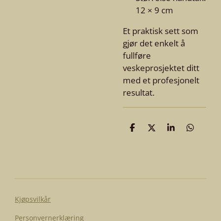
12 × 9 cm
Et praktisk sett som
gjør det enkelt å
fullføre
veskeprosjektet ditt
med et profesjonelt
resultat.
D
D
D
D
e
e
e
e
l
l
l
l
e
Kjøpsvilkår
Personvernerklæring