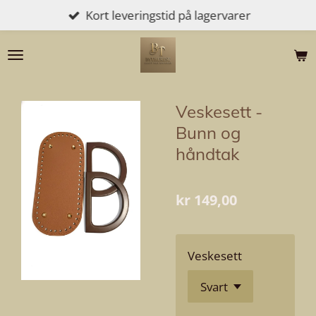
Kort leveringstid på lagervarer
Gå
til
hovedinnhold
Veskesett -
Bunn og
håndtak
kr 149,00
Veskesett