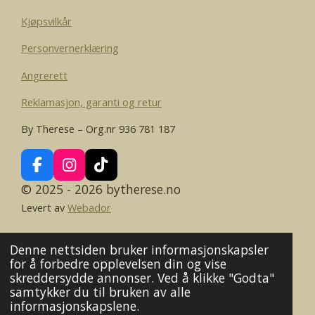
Kjøpsvilkår
Personvernerklæring
Angrerett
Reklamasjon, garanti og retur
By Therese – Org.nr 936 781 187
F
I
T
a
n
i
© 2025 - 2026 bytherese.no
c
s
k
Levert av
Webador
e
t
T
b
a
o
o
g
k
Denne nettsiden bruker informasjonskapsler
o
r
for å forbedre opplevelsen din og vise
k
a
skreddersydde annonser. Ved å klikke "Godta"
m
samtykker du til bruken av alle
informasjonskapslene.