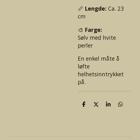
📏
Lengde:
Ca. 23
cm
🎨
Farge:
Sølv med hvite
perler
En enkel måte å
løfte
helhetsinntrykket
på.
D
D
D
D
e
e
e
e
l
l
l
l
e