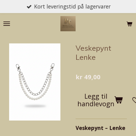
Kort leveringstid på lagervarer
Gå
til
hovedinnhold
Veskepynt
Lenke
kr 49,00
Legg til
handlevogn
Veskepynt – Lenke