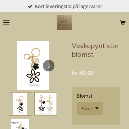
Kort leveringstid på lagervarer
Gå
til
hovedinnhold
Veskepynt stor
blomst
kr 49,00
Blomst