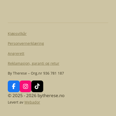
e
e
e
e
l
l
l
l
e
Kjøpsvilkår
Personvernerklæring
Angrerett
Reklamasjon, garanti og retur
By Therese – Org.nr 936 781 187
F
I
T
a
n
i
© 2025 - 2026 bytherese.no
c
s
k
Levert av
Webador
e
t
T
b
a
o
o
g
k