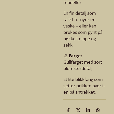
modeller.
En fin detalj som
raskt fornyer en
veske – eller kan
brukes som pynt på
nøkkelknippe og
sekk.
🎨
Farge:
Gullfarget med sort
blomsterdetalj
Et lite blikkfang som
setter prikken over i-
en på antrekket.
D
D
D
D