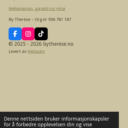
Reklamasjon, garanti og retur
By Therese – Org.nr 936 781 187
F
I
T
a
n
i
© 2025 - 2026 bytherese.no
c
s
k
Levert av
Webador
e
t
T
b
a
o
o
g
k
o
r
k
a
m
Denne nettsiden bruker informasjonskapsler
for å forbedre opplevelsen din og vise