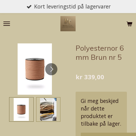
Kort leveringstid på lagervarer
Gå
til
hovedinnhold
Polyesternor 6
mm Brun nr 5
kr 339,00
Gi meg beskjed
når dette
produktet er
tilbake på lager.