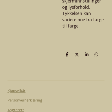
skjerminnstillinger
og lysforhold.
Tykkelsen kan
variere noe fra farge
til farge.
D
D
D
D
e
e
e
e
l
l
l
l
e
Kjøpsvilkår
Personvernerklæring
Angrerett