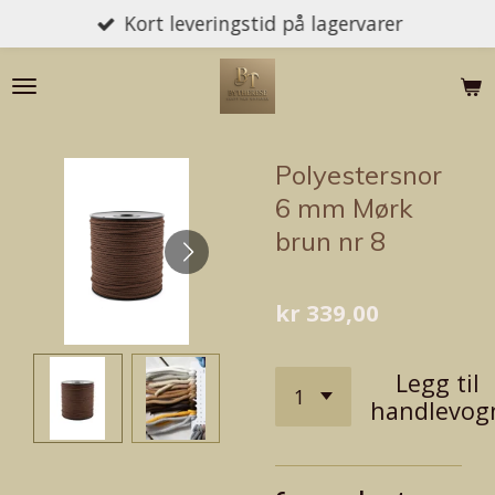
Kort leveringstid på lagervarer
Gå
til
hovedinnhold
Polyestersnor
6 mm Mørk
brun nr 8
kr 339,00
Legg til
handlevog