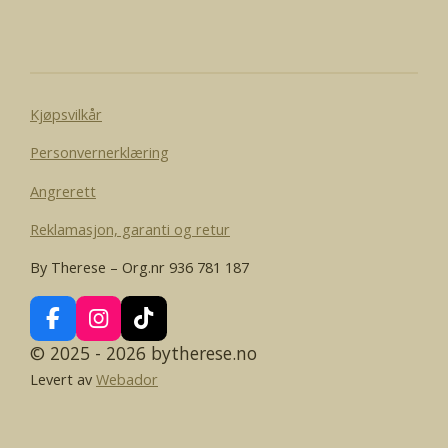
l
l
l
l
e
Kjøpsvilkår
Personvernerklæring
Angrerett
Reklamasjon, garanti og retur
By Therese – Org.nr 936 781 187
F
I
T
a
n
i
© 2025 - 2026 bytherese.no
c
s
k
Levert av
Webador
e
t
T
b
a
o
o
g
k
o
r