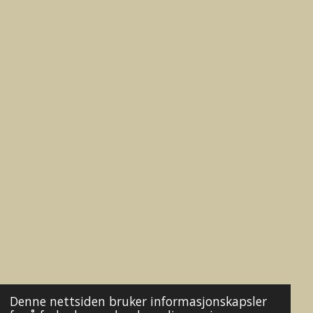
k
a
m
Denne nettsiden bruker informasjonskapsler