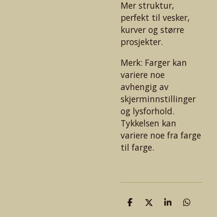
Mer struktur,
perfekt til vesker,
kurver og større
prosjekter.
Merk: Farger kan
variere noe
avhengig av
skjerminnstillinger
og lysforhold.
Tykkelsen kan
variere noe fra farge
til farge.
D
D
D
D
e
e
e
e