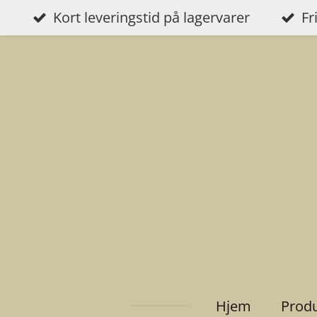
Kort leveringstid på lagervarer
Fr
Gå
til
hovedinnhold
Hjem
Prod