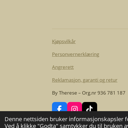
Kjøpsvilkår
Personvernerklæring
Angrerett
Reklamasjon, garanti og retur
By Therese – Org.nr 936 781 187
F
I
T
Denne nettsiden bruker informasjonskapsler f
a
n
i
© 2025 - 2026 bytherese.no
Ved å klikke "Godta" samtykker du til bruken a
c
s
k