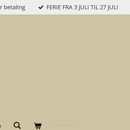
r betaling
FERIE FRA 3 JULI TIL 27 JULI
n