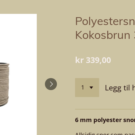
Polyesters
Kokosbrun 
kr 339,00
Legg til
6 mm polyester snor
Allsidig snor som pas