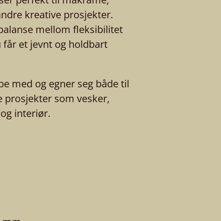
andre kreative prosjekter.
balanse mellom fleksibilitet
du får et jevnt og holdbart
be med og egner seg både til
e prosjekter som vesker,
g interiør.