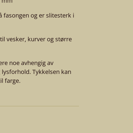
-8 mm
 fasongen og er slitesterk i
til vesker, kurver og større
ere noe avhengig av
g lysforhold. Tykkelsen kan
il farge.