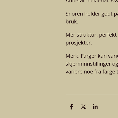
Anbefalt heklenål: 6
Snoren holder godt på
bruk.
Mer struktur, perfekt 
prosjekter.
Merk: Farger kan vari
skjerminnstillinger o
variere noe fra farge t
D
D
D
e
e
e