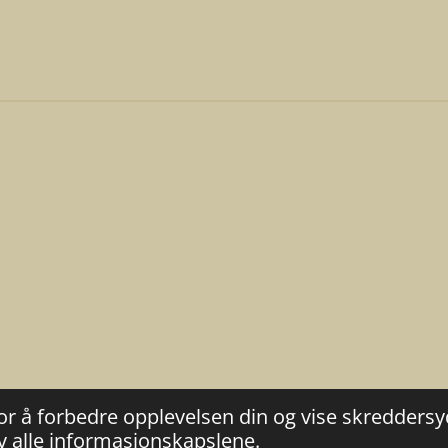
l
l
l
e
or å forbedre opplevelsen din og vise skredders
v alle informasjonskapslene.