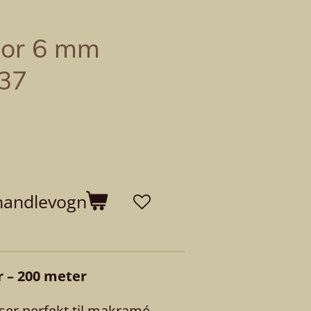
nor 6 mm
37
 handlevogn
 – 200 meter
ser perfekt til makramé,