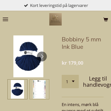
Kort leveringstid på lagervarer
Gå
til
hovedinnhold
Bobbiny 5 mm
Ink Blue
kr 179,00
Legg til
handlevog
En intens, mørk blå
nyanse med et subtilt