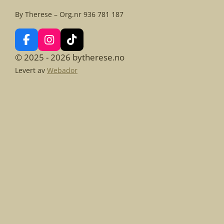
By Therese – Org.nr 936 781 187
F
I
T
a
n
i
© 2025 - 2026 bytherese.no
c
s
k
Levert av
Webador
e
t
T
b
a
o
o
g
k
o
r
k
a
m