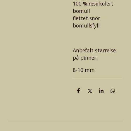
100 % resirkulert
bomull
flettet snor
bomullsfyll
Anbefalt størr
else
på
pinner:
8-10 mm
D
D
D
D
e
e
e
e
l
l
l
l
e