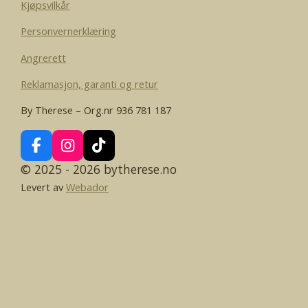
Kjøpsvilkår
Personvernerklæring
Angrerett
Reklamasjon, garanti og retur
By Therese – Org.nr 936 781 187
F
I
T
a
n
i
© 2025 - 2026 bytherese.no
c
s
k
Levert av
Webador
e
t
T
b
a
o
o
g
k
o
r
k
a
m