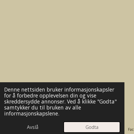
Denne nettsiden bruker informasjonskapsler
for å forbedre opplevelsen din og vise
skreddersydde annonser. Ved å klikke "Godta"
samtykker du til bruken av alle
informasjonskapslene.
Avslå
Godta
E-post
Kart
Fac