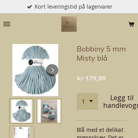
Kort leveringstid på lagervarer
Gå
til
hovedinnhold
Bobbiny 5 mm
Misty blå
kr 179,00
Legg til
handlevog
Blå med et delikat
grønnskjær. Det er