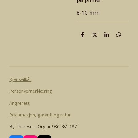
8-10 mm
D
D
D
D
e
e
e
e
l
l
l
l
e
Kjøpsvilkår
Personvernerklæring
Angrerett
Reklamasjon, garanti og retur
By Therese – Org.nr 936 781 187