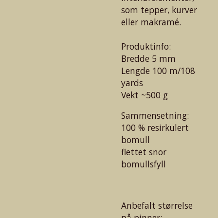
som tepper, kurver
eller makramé.
Produktinfo:
Bredde 5 mm
Lengde 100 m/108
yards
Vekt ~500 g
Sammensetning:
100 % resirkulert
bomull
flettet snor
bomullsfyll
Anbefalt størr
else
på
pinner: