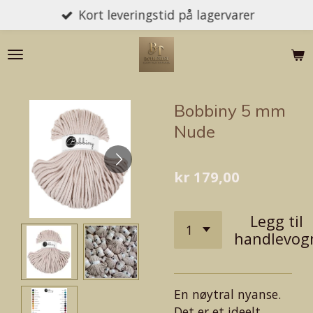
Kort leveringstid på lagervarer
Gå
til
hovedinnhold
Bobbiny 5 mm
Nude
kr 179,00
Legg til
handlevog
En nøytral nyanse.
Det er et ideelt