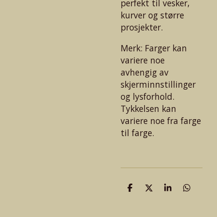
perfekt til vesker,
kurver og større
prosjekter.
Merk: Farger kan
variere noe
avhengig av
skjerminnstillinger
og lysforhold.
Tykkelsen kan
variere noe fra farge
til farge.
D
D
D
D
e
e
e
e
l
l
l
l