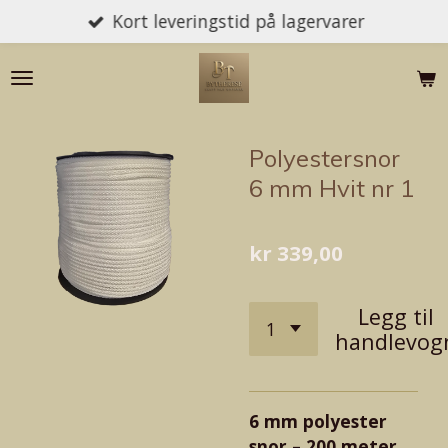
Kort leveringstid på lagervarer
Gå
til
hovedinnhold
Polyestersnor
6 mm Hvit nr 1
kr 339,00
Legg til
handlevog
6 mm polyester
snor – 200 meter