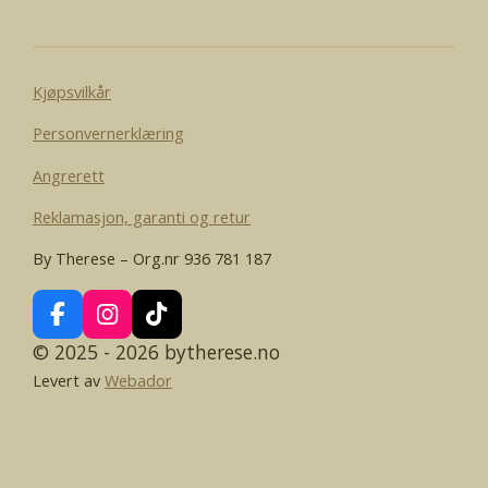
e
Kjøpsvilkår
Personvernerklæring
Angrerett
Reklamasjon, garanti og retur
By Therese – Org.nr 936 781 187
F
I
T
a
n
i
© 2025 - 2026 bytherese.no
c
s
k
Levert av
Webador
e
t
T
b
a
o
o
g
k
o
r
k
a