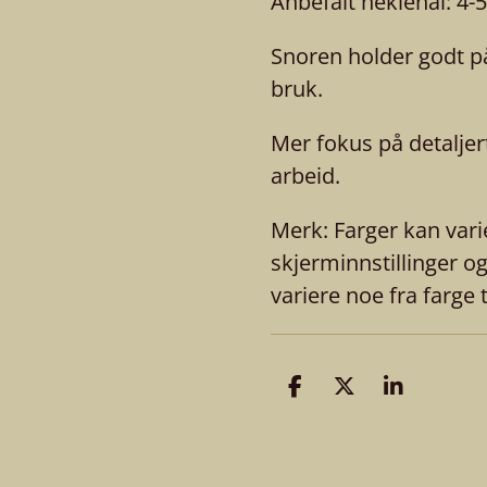
Anbefalt heklenål: 4
Snoren holder godt på
bruk.
Mer fokus på detaljer
arbeid.
Merk: Farger kan vari
skjerminnstillinger o
variere noe fra farge t
D
D
D
e
e
e
l
l
l
e