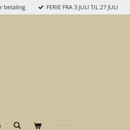
r betaling
FERIE FRA 3 JULI TIL 27 JULI
n