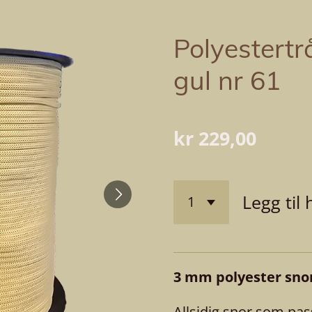
Polyestert
gul nr 61
kr 229,00
Legg til
3 mm polyester snor
Allsidig snor som pas