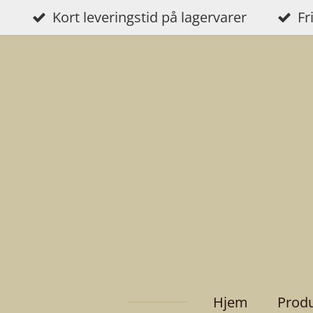
Kort leveringstid på lagervarer
Fr
Gå
til
hovedinnhold
Hjem
Prod