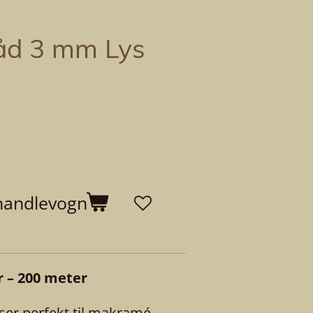
råd 3 mm Lys
 handlevogn
 – 200 meter
ser perfekt til makramé,