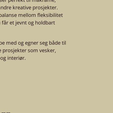
andre kreative prosjekter.
balanse mellom fleksibilitet
du får et jevnt og holdbart
be med og egner seg både til
e prosjekter som vesker,
g interiør.