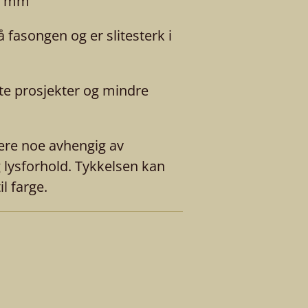
-5 mm
 fasongen og er slitesterk i
te prosjekter og mindre
ere noe avhengig av
g lysforhold. Tykkelsen kan
il farge.