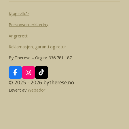
Kjøpsvilkår
Personvernerklæring
Angrerett
Reklamasjon, garanti og retur
By Therese – Org.nr 936 781 187
F
I
T
a
n
i
© 2025 - 2026 bytherese.no
c
s
k
Levert av
Webador
e
t
T
b
a
o
o
g
k
o
r
k
a
m