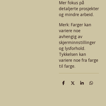
Mer fokus på
detaljerte prosjekter
og mindre arbeid.
Merk: Farger kan
variere noe
avhengig av
skjerminnstillinger
og lysforhold.
Tykkelsen kan
variere noe fra farge
til farge.
D
D
D
D
e
e
e
e
l
l
l
l
e