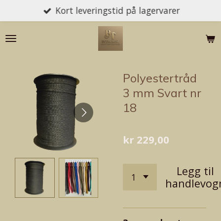
Kort leveringstid på lagervarer
Gå
til
hovedinnhold
Polyestertråd
3 mm Svart nr
18
kr 229,00
Legg til
handlevog