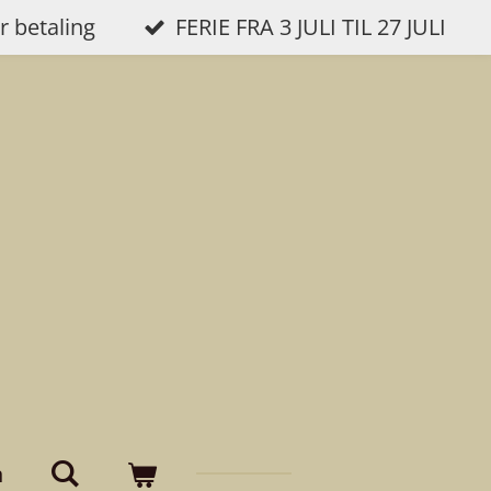
r betaling
FERIE FRA 3 JULI TIL 27 JULI
n