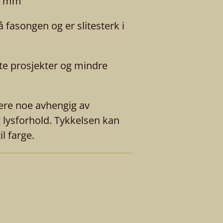
-5 mm
 fasongen og er slitesterk i
te prosjekter og mindre
ere noe avhengig av
g lysforhold. Tykkelsen kan
il farge.