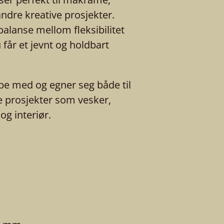
andre kreative prosjekter.
balanse mellom fleksibilitet
du får et jevnt og holdbart
be med og egner seg både til
e prosjekter som vesker,
g interiør.