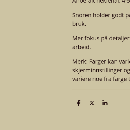
Anbefalt heklenål: 4
Snoren holder godt på
bruk.
Mer fokus på detaljer
arbeid.
Merk: Farger kan vari
skjerminnstillinger o
variere noe fra farge t
D
D
D
e
e
e
l
l
l
e