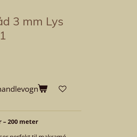
råd 3 mm Lys
01
 handlevogn
 – 200 meter
ser perfekt til makramé,