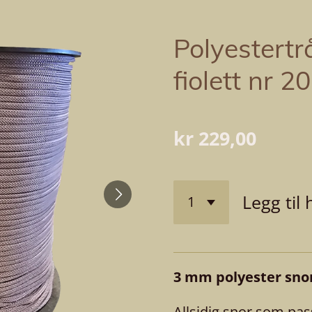
Polyestert
fiolett nr 2
kr 229,00
Legg til
3 mm polyester snor
Allsidig snor som pas