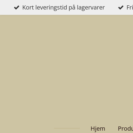
Kort leveringstid på lagervarer
Fr
Gå
til
hovedinnhold
Hjem
Prod