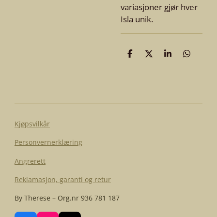
variasjoner gjør hver
Isla unik.
D
D
D
D
e
e
e
e
l
l
l
l
e
Kjøpsvilkår
Personvernerklæring
Angrerett
Reklamasjon, garanti og retur
By Therese – Org.nr 936 781 187