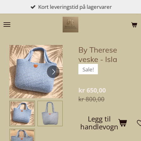
Kort leveringstid på lagervarer
Gå
til
hovedinnhold
By Therese
veske - Isla
Sale!
kr 650,00
kr 800,00
Legg til
handlevogn