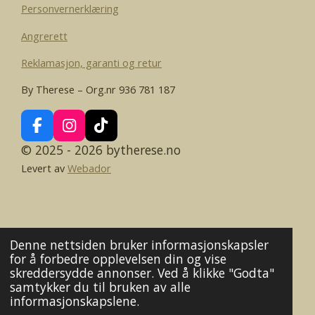
Personvernerklæring
Angrerett
Reklamasjon, garanti og retur
By Therese – Org.nr 936 781 187
F
I
T
a
n
i
© 2025 - 2026 bytherese.no
c
s
k
Levert av
Webador
e
t
T
b
a
o
o
g
k
o
r
k
a
m
Denne nettsiden bruker informasjonskapsler
for å forbedre opplevelsen din og vise
skreddersydde annonser. Ved å klikke "Godta"
samtykker du til bruken av alle
informasjonskapslene.