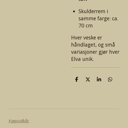
Skulderrem i
samme farge: ca.
70 cm
Hver veske er
håndlaget, og små
variasjoner gjør hver
Elva unik.
D
D
D
D
e
e
e
e
l
l
l
l
e
Kjøpsvilkår