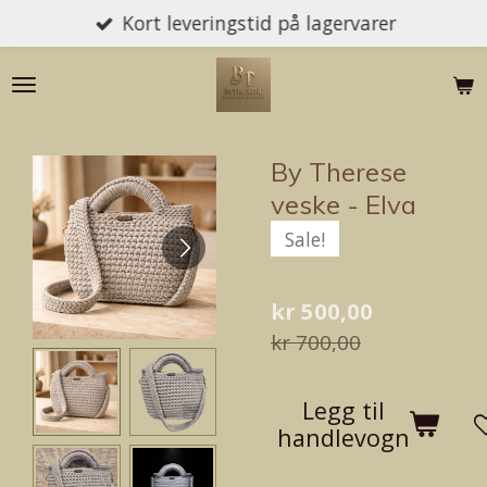
Kort leveringstid på lagervarer
Gå
til
hovedinnhold
By Therese
veske - Elva
Sale!
kr 500,00
kr 700,00
Legg til
handlevogn