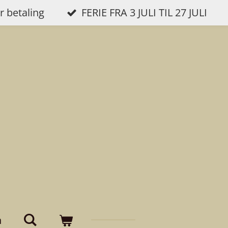
r betaling
FERIE FRA 3 JULI TIL 27 JULI
n