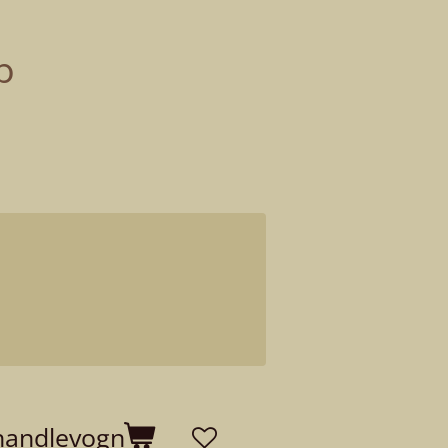
p
 handlevogn