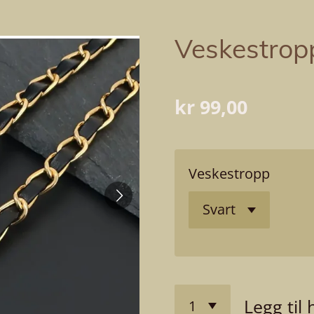
Veskestrop
kr 99,00
Veskestropp
Legg til