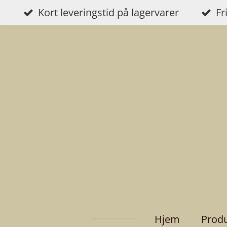
Kort leveringstid på lagervarer
Fr
Gå
til
hovedinnhold
Hjem
Prod