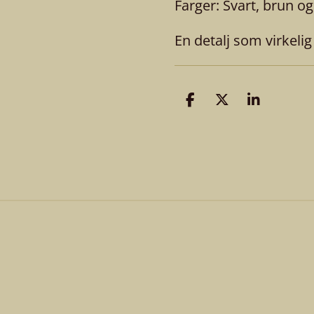
Farger: Svart, brun og
En detalj som virkelig
D
D
D
e
e
e
l
l
l
e