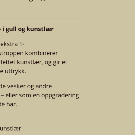
i gull og kunstlær
e ekstra ✨
estroppen kombinerer
lettet kunstlær, og gir et
e uttrykk.
ede vesker og andre
 – eller som en oppgradering
de har.
kunstlær