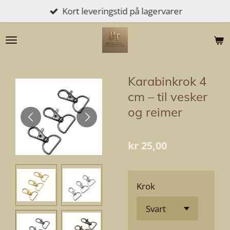
Kort leveringstid på lagervarer
Gå
til
hovedinnhold
Karabinkrok 4
cm – til vesker
og reimer
kr 25,00
Krok