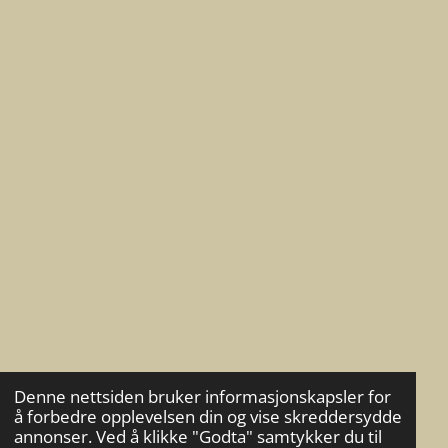
b
a
o
o
g
k
o
r
k
a
m
Denne nettsiden bruker informasjonskapsler for
å forbedre opplevelsen din og vise skreddersydde
annonser. Ved å klikke "Godta" samtykker du til