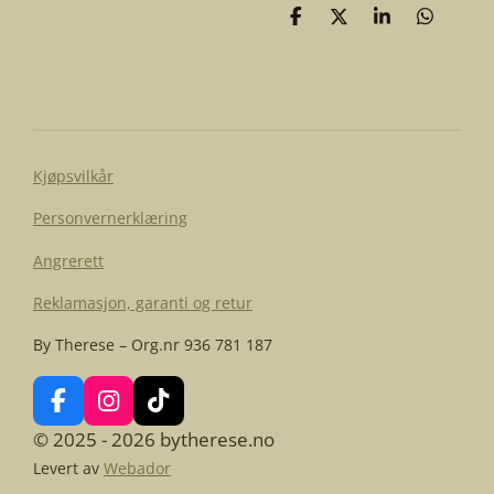
D
D
D
D
e
e
e
e
l
l
l
l
e
Kjøpsvilkår
Personvernerklæring
Angrerett
Reklamasjon, garanti og retur
By Therese – Org.nr 936 781 187
F
I
T
a
n
i
© 2025 - 2026 bytherese.no
c
s
k
Levert av
Webador
e
t
T