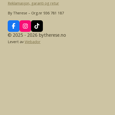
Reklamasjon, garanti og retur
By Therese – Org.nr 936 781 187
F
I
T
a
n
i
© 2025 - 2026 bytherese.no
c
s
k
Levert av
Webador
e
t
T
b
a
o
o
g
k
o
r
k
a
m