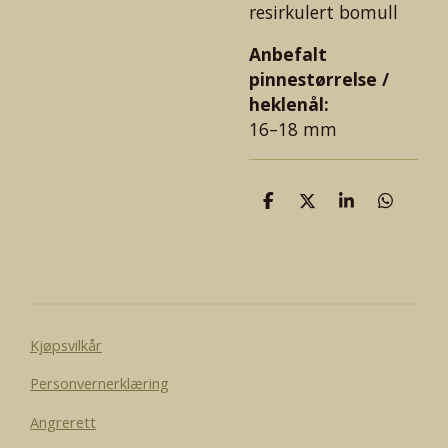
resirkulert bomull
Anbefalt
pinnestørrelse /
heklenål:
16–18 mm
D
D
D
D
e
e
e
e
l
l
l
l
e
Kjøpsvilkår
Personvernerklæring
Angrerett