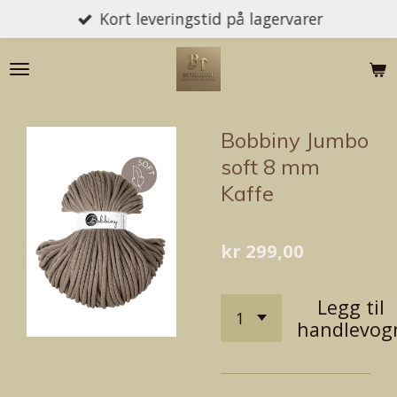
Kort leveringstid på lagervarer
Gå
til
hovedinnhold
Bobbiny Jumbo
soft 8 mm
Kaffe
kr 299,00
Legg til
handlevog