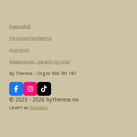
e
Kjøpsvilkår
Personvernerklæring
Angrerett
Reklamasjon, garanti og retur
By Therese – Org.nr 936 781 187
F
I
T
a
n
i
© 2025 - 2026 bytherese.no
c
s
k
Levert av
Webador
e
t
T
b
a
o
o
g
k
o
r
k
a