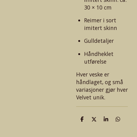
30 × 10 cm
Reimer i sort
imitert skinn
Gulldetaljer
Håndheklet
utførelse
Hver veske er
håndlaget, og små
variasjoner gjør hver
Velvet unik.
D
D
D
D
e
e
e
e
l
l
l
l