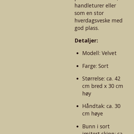
handleturer eller
som en stor
hverdagsveske med
god plass.
Detaljer:
Modell: Velvet
Farge: Sort
Størrelse: ca. 42
cm bred x 30 cm
høy
Håndtak: ca. 30
cm høye
Bunn i sort
imitert skinn: ca.