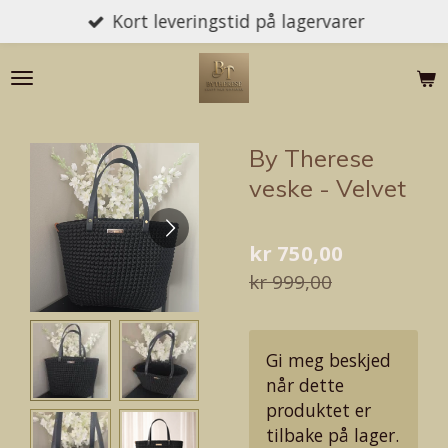
Kort leveringstid på lagervarer
Gå
til
hovedinnhold
By Therese
veske - Velvet
kr 750,00
kr 999,00
Gi meg beskjed
når dette
produktet er
tilbake på lager.