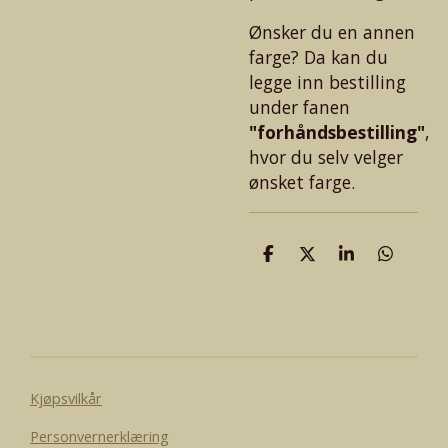
Ønsker du en annen
farge? Da kan du
legge inn bestilling
under fanen
"forhåndsbestilling"
,
hvor du selv velger
ønsket farge.
D
D
D
D
e
e
e
e
l
l
l
l
e
Kjøpsvilkår
Personvernerklæring