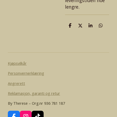
leveringstiden noe
lengre.
D
D
D
D
e
e
e
e
l
l
l
l
e
Kjøpsvilkår
Personvernerklæring
Angrerett
Reklamasjon, garanti og retur
By Therese – Org.nr 936 781 187