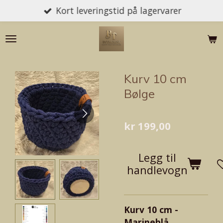
Kort leveringstid på lagervarer
Gå
til
hovedinnhold
Kurv 10 cm
Bølge
kr 199,00
Legg til
handlevogn
Kurv 10 cm -
Marineblå