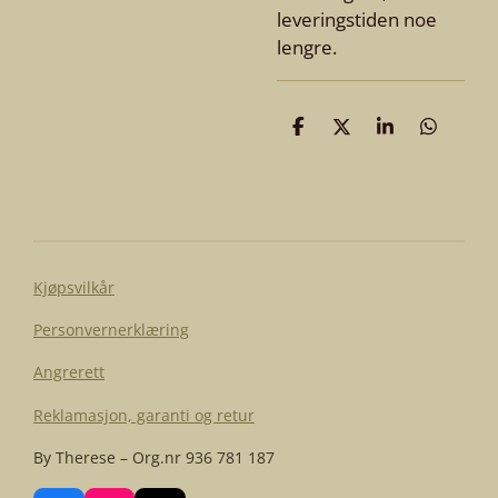
leveringstiden noe
lengre.
D
D
D
D
e
e
e
e
l
l
l
l
e
Kjøpsvilkår
Personvernerklæring
Angrerett
Reklamasjon, garanti og retur
By Therese – Org.nr 936 781 187