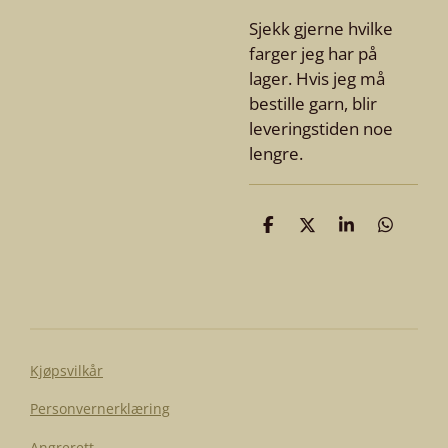
Sjekk gjerne hvilke
farger jeg har på
lager. Hvis jeg må
bestille garn, blir
leveringstiden noe
lengre.
D
D
D
D
e
e
e
e
l
l
l
l
e
Kjøpsvilkår
Personvernerklæring
Angrerett