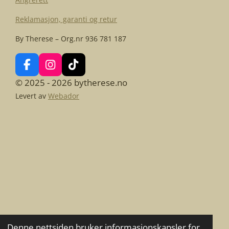
Reklamasjon, garanti og retur
By Therese – Org.nr 936 781 187
F
I
T
a
n
i
© 2025 - 2026 bytherese.no
c
s
k
Levert av
Webador
e
t
T
b
a
o
o
g
k
o
r
k
a
m
Denne nettsiden bruker informasjonskapsler for