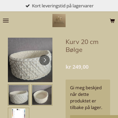
Kort leveringstid på lagervarer
Gå
til
hovedinnhold
Kurv 20 cm
Bølge
kr 249,00
Gi meg beskjed
når dette
produktet er
tilbake på lager.