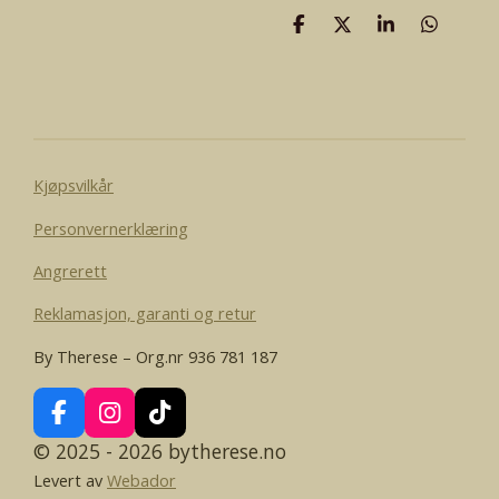
D
D
D
D
e
e
e
e
l
l
l
l
e
Kjøpsvilkår
Personvernerklæring
Angrerett
Reklamasjon, garanti og retur
By Therese – Org.nr 936 781 187
F
I
T
a
n
i
© 2025 - 2026 bytherese.no
c
s
k
Levert av
Webador
e
t
T