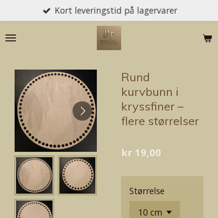
Kort leveringstid på lagervarer
Gå
til
hovedinnhold
Rund
kurvbunn i
kryssfiner –
flere størrelser
kr 19,00
Størrelse