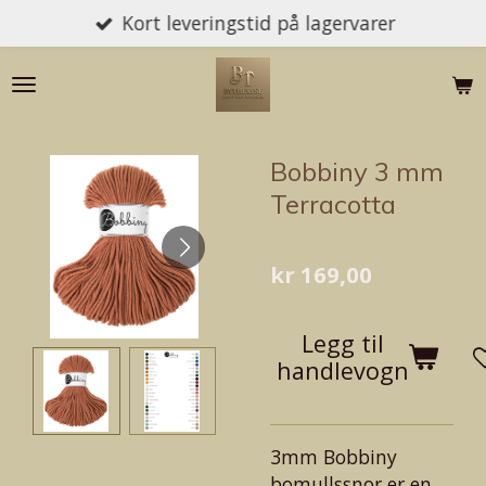
Kort leveringstid på lagervarer
Gå
til
hovedinnhold
Bobbiny 3 mm
Terracotta
kr 169,00
Legg til
handlevogn
3mm Bobbiny
bomullssnor er en