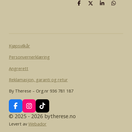
D
D
D
D
e
e
e
e
l
l
l
l
e
Kjøpsvilkår
Personvernerklæring
Angrerett
Reklamasjon, garanti og retur
By Therese – Org.nr 936 781 187
F
I
T
a
n
i
© 2025 - 2026 bytherese.no
c
s
k
Levert av
Webador
e
t
T
b
a
o