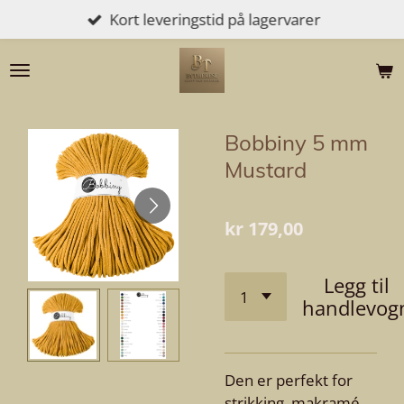
Kort leveringstid på lagervarer
Gå
til
hovedinnhold
Bobbiny 5 mm
Mustard
kr 179,00
Legg til
handlevog
Den er perfekt for
strikking, makramé,