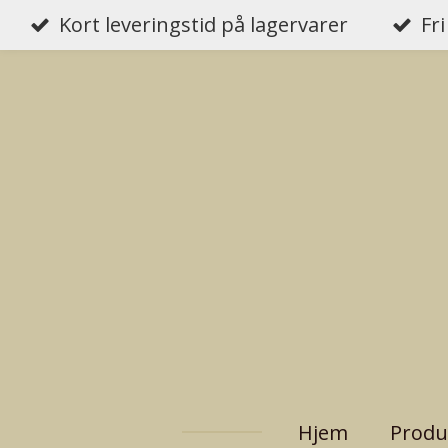
Kort leveringstid på lagervarer
Fri
Gå
til
hovedinnhold
Hjem
Produ