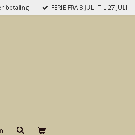
er betaling
FERIE FRA 3 JULI TIL 27 JULI
on