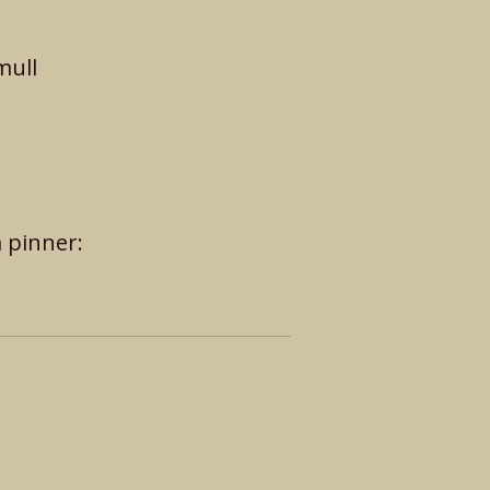
mull
å
pinner: