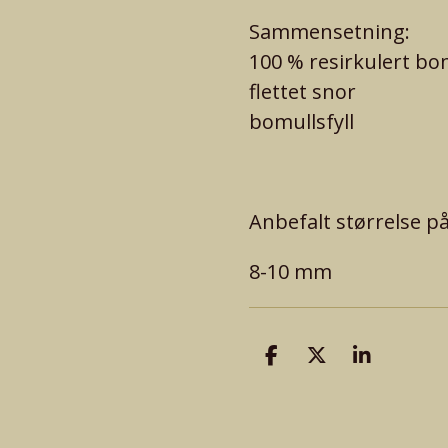
Sammensetning:
100 % resirkulert bo
flettet snor
bomullsfyll
Anbefalt størr
else p
8-10 mm
D
D
D
e
e
e
l
l
l
e