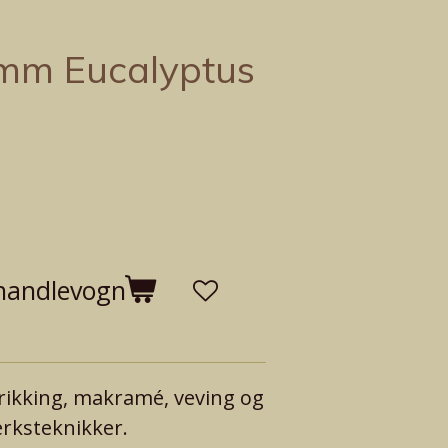
mm Eucalyptus
 handlevogn
trikking, makramé, veving og
rksteknikker.