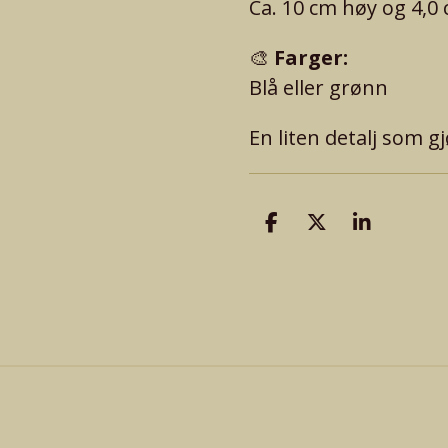
Ca. 10 cm høy og 4,0
🎨
Farger:
Blå eller grønn
En liten detalj som gj
D
D
D
e
e
e
l
l
l
e