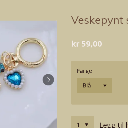
Veskepynt 
kr 59,00
Farge
Legg til