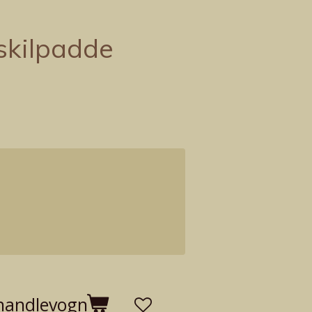
skilpadde
 handlevogn