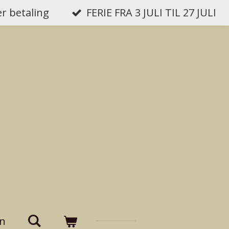
er betaling
FERIE FRA 3 JULI TIL 27 JULI
on