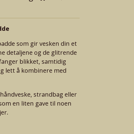
dde
lpadde som gir vesken din et
ne detaljene og de glitrende
fanger blikket, samtidig
og lett å kombinere med
håndveske, strandbag eller
som en liten gave til noen
jer.