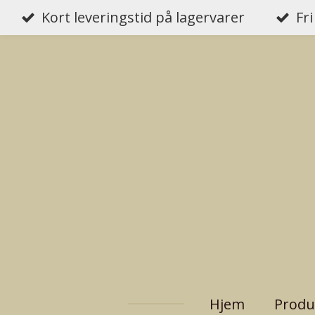
Kort leveringstid på lagervarer
Fri
Gå
til
hovedinnhold
Hjem
Produ