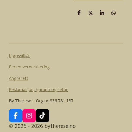
D
D
D
D
e
e
e
e
l
l
l
l
e
Kjøpsvilkår
Personvernerklæring
Angrerett
Reklamasjon, garanti og retur
By Therese – Org.nr 936 781 187
F
I
T
a
n
i
© 2025 - 2026 bytherese.no
c
s
k