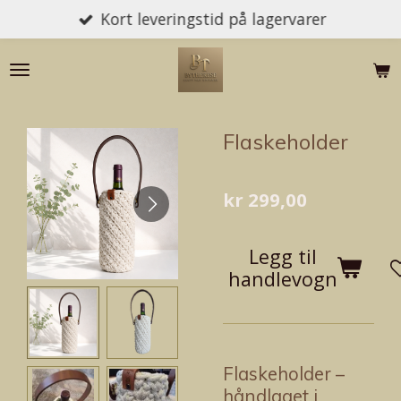
Kort leveringstid på lagervarer
Gå
til
hovedinnhold
Flaskeholder
kr 299,00
Legg til
handlevogn
Flaskeholder –
håndlaget i