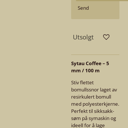
Send
Utsolgt
Sytau Coffee – 5
mm / 100 m
Stiv flettet
bomullssnor laget av
resirkulert bomull
med polyesterkjerne.
Perfekt til sikksakk-
søm på symaskin og
ideell for å lage