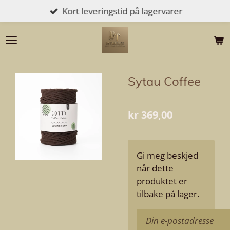
Kort leveringstid på lagervarer
Gå
til
hovedinnhold
Sytau Coffee
kr 369,00
Gi meg beskjed
når dette
produktet er
tilbake på lager.