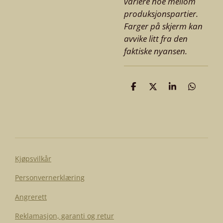
variere noe mellom
produksjonspartier.
Farger på skjerm kan
avvike litt fra den
faktiske nyansen.
D
D
D
D
e
e
e
e
l
l
l
l
e
Kjøpsvilkår
Personvernerklæring
Angrerett
Reklamasjon, garanti og retur