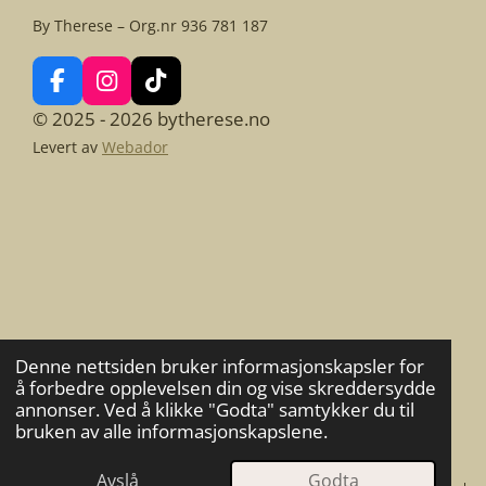
By Therese – Org.nr 936 781 187
F
I
T
a
n
i
© 2025 - 2026 bytherese.no
c
s
k
Levert av
Webador
e
t
T
b
a
o
o
g
k
o
r
k
a
m
Denne nettsiden bruker informasjonskapsler for
å forbedre opplevelsen din og vise skreddersydde
annonser. Ved å klikke "Godta" samtykker du til
bruken av alle informasjonskapslene.
Avslå
Godta