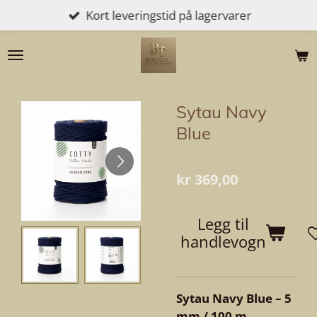
Kort leveringstid på lagervarer
Gå
til
hovedinnhold
Sytau Navy
Blue
kr 369,00
Legg til
handlevogn
Sytau Navy Blue – 5
mm / 100 m