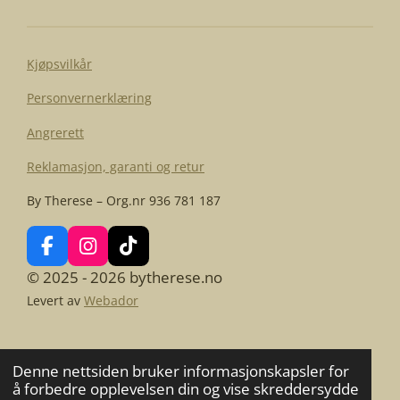
Kjøpsvilkår
Personvernerklæring
Angrerett
Reklamasjon, garanti og retur
By Therese – Org.nr 936 781 187
F
I
T
a
n
i
© 2025 - 2026 bytherese.no
c
s
k
Levert av
Webador
e
t
T
b
a
o
o
g
k
o
r
Denne nettsiden bruker informasjonskapsler for
k
a
å forbedre opplevelsen din og vise skreddersydde
m