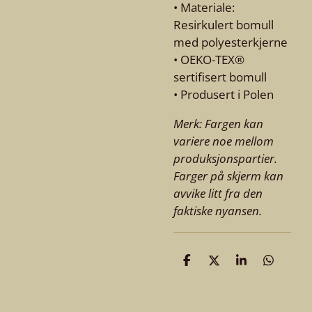
• Materiale:
Resirkulert bomull
med polyesterkjerne
• OEKO-TEX®
sertifisert bomull
• Produsert i Polen
Merk: Fargen kan
variere noe mellom
produksjonspartier.
Farger på skjerm kan
avvike litt fra den
faktiske nyansen.
D
D
D
D
e
e
e
e
l
l
l
l
e