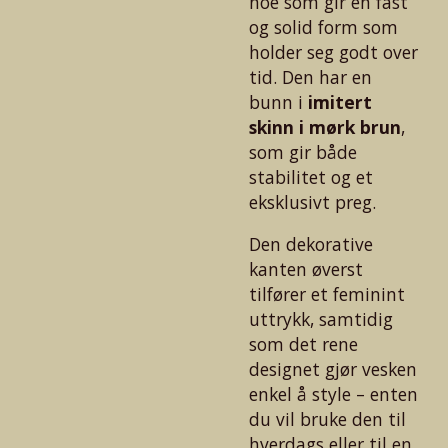
noe som gir en fast
og solid form som
holder seg godt over
tid. Den har en
bunn i
imitert
skinn i mørk brun
,
som gir både
stabilitet og et
eksklusivt preg.
Den dekorative
kanten øverst
tilfører et feminint
uttrykk, samtidig
som det rene
designet gjør vesken
enkel å style – enten
du vil bruke den til
hverdags eller til en