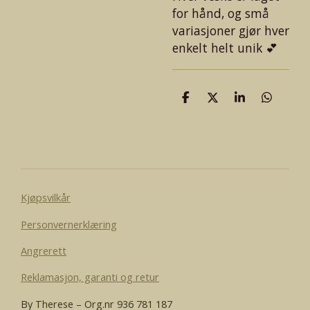
for hånd, og små
variasjoner gjør hver
enkelt helt unik 💕
D
D
D
D
e
e
e
e
l
l
l
l
e
Kjøpsvilkår
Personvernerklæring
Angrerett
Reklamasjon, garanti og retur
By Therese – Org.nr 936 781 187