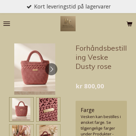
Kort leveringstid på lagervarer
Gå
til
hovedinnhold
Forhåndsbestill
ing Veske
Dusty rose
kr 800,00
Farge
Vesken kan bestilles i
ønsket farge. Se
tilgjengelige farger
under Produkter -