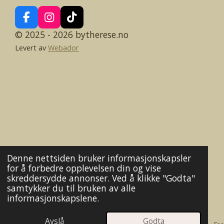
F
I
T
a
n
i
© 2025 - 2026 bytherese.no
c
s
k
Levert av
Webador
e
t
T
b
a
o
o
g
k
o
r
k
a
m
Denne nettsiden bruker informasjonskapsler
for å forbedre opplevelsen din og vise
skreddersydde annonser. Ved å klikke "Godta"
samtykker du til bruken av alle
informasjonskapslene.
Avslå
Godta