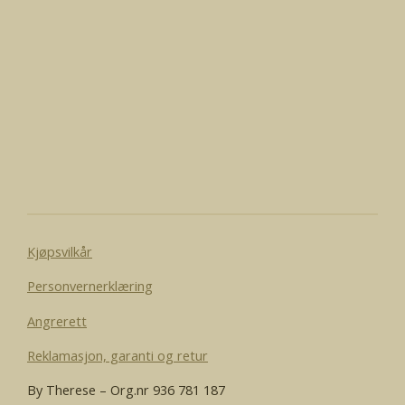
e
e
e
e
l
l
l
l
e
Kjøpsvilkår
Personvernerklæring
Angrerett
Reklamasjon, garanti og retur
By Therese – Org.nr 936 781 187