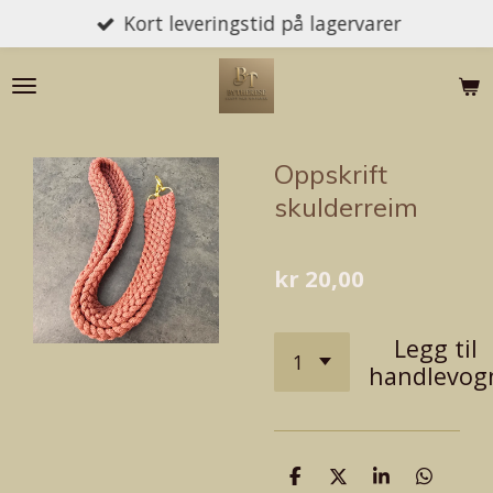
Kort leveringstid på lagervarer
Gå
til
hovedinnhold
Oppskrift
skulderreim
kr 20,00
Legg til
handlevog
D
D
D
D