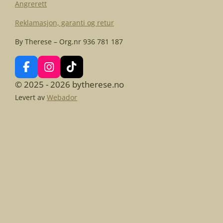
Angrerett
Reklamasjon, garanti og retur
By Therese – Org.nr 936 781 187
F
I
T
a
n
i
© 2025 - 2026 bytherese.no
c
s
k
Levert av
Webador
e
t
T
b
a
o
o
g
k
o
r
k
a
m