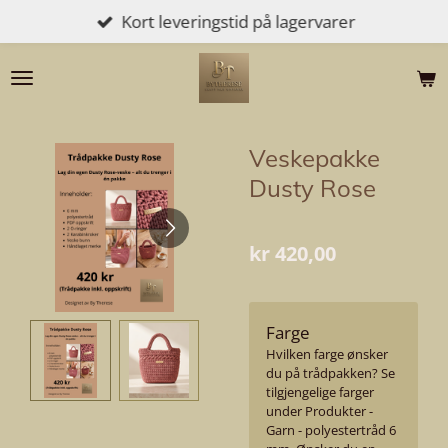
Kort leveringstid på lagervarer
Gå
til
hovedinnhold
Veskepakke
Dusty Rose
kr 420,00
Farge
Hvilken farge ønsker
du på trådpakken? Se
tilgjengelige farger
under Produkter -
Garn - polyestertråd 6