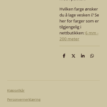
Hvilken farge ønsker
du å lage vesken i? Se
her for farger som er
tilgjengelig i
nettbutikken:
6 mm -
200 meter
D
D
D
D
e
e
e
e
l
l
l
l
e
Kjøpsvilkår
Personvernerklæring