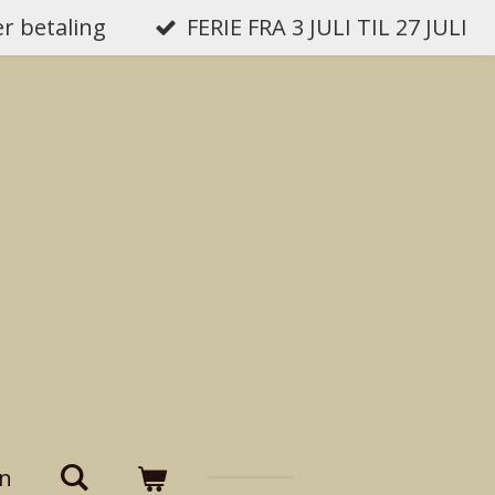
er betaling
FERIE FRA 3 JULI TIL 27 JULI
on