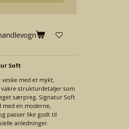
 handlevogn
ur Soft
 veske med et mykt,
g vakre strukturdetaljer som
t eget særpreg. Signatur Soft
il med en moderne,
og passer like godt til
ielle anledninger.