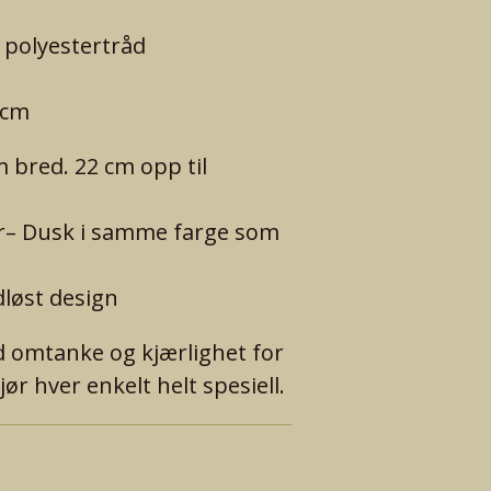
 polyestertråd
 cm
 bred. 22 cm opp til
er– Dusk i samme farge som
dløst design
d omtanke og kjærlighet for
r hver enkelt helt spesiell.