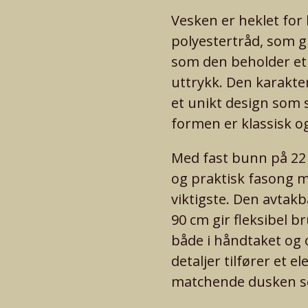
Vesken er heklet for 
polyestertråd, som gi
som den beholder et 
uttrykk. Den karakte
et unikt design som s
formen er klassisk o
Med fast bunn på 22 
og praktisk fasong me
viktigste. Den avtak
90 cm gir fleksibel b
både i håndtaket og 
detaljer tilfører et 
matchende dusken set