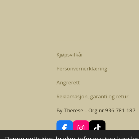
Kjøpsvilkår
Personvernerklæring
Angrerett
Reklamasjon, garanti og retur
By Therese – Org.nr 936 781 187
F
I
T
Denne nettsiden bruker informasjonskapsler 
a
n
i