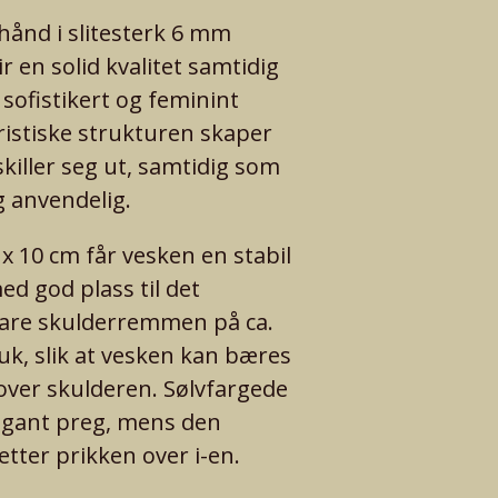
hånd i slitesterk 6 mm
r en solid kvalitet samtidig
sofistikert og feminint
ristiske strukturen skaper
killer seg ut, samtidig som
g anvendelig.
x 10 cm får vesken en stabil
d god plass til det
bare skulderremmen på ca.
ruk, slik at vesken kan bæres
over skulderen. Sølvfargede
elegant preg, mens den
ter prikken over i-en.