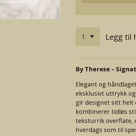
Legg til
By Therese – Signat
Elegant og håndlaget
eksklusivt uttrykk o
gir designet sitt hel
kombinerer tidløs st
teksturrik overflate, 
hverdags som til spes