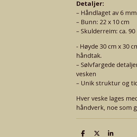
Detaljer:
– Håndlaget av 6 mm
– Bunn: 22 x 10 cm
– Skulderreim: ca. 90
- Høyde 30 cm x 30 cm
håndtak.
– Sølvfargede detalj
vesken
– Unik struktur og ti
Hver veske lages me
håndverk, noe som gjø
D
D
D