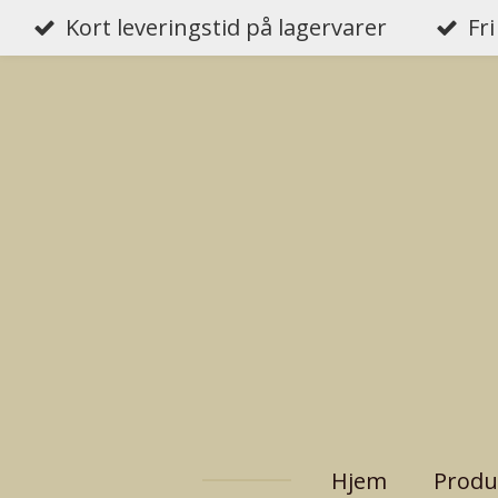
Kort leveringstid på lagervarer
Fri
Gå
til
hovedinnhold
Hjem
Produ