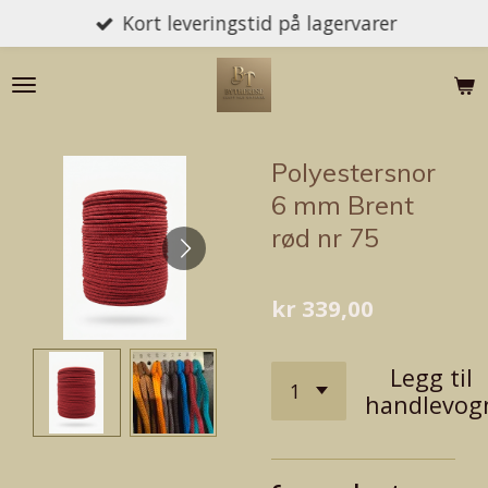
Kort leveringstid på lagervarer
Gå
til
hovedinnhold
Polyestersnor
6 mm Brent
rød nr 75
kr 339,00
Legg til
handlevog