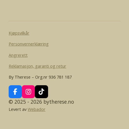
l
l
l
l
e
Kjøpsvilkår
Personvernerklæring
Angrerett
Reklamasjon, garanti og retur
By Therese – Org.nr 936 781 187
F
I
T
a
n
i
© 2025 - 2026 bytherese.no
c
s
k
Levert av
Webador
e
t
T
b
a
o
o
g
k
o
r