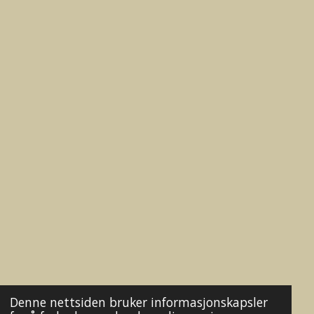
k
a
m
Denne nettsiden bruker informasjonskapsler