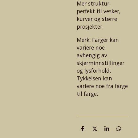
Mer struktur,
perfekt til vesker,
kurver og større
prosjekter.
Merk: Farger kan
variere noe
avhengig av
skjerminnstillinger
og lysforhold.
Tykkelsen kan
variere noe fra farge
til farge.
D
D
D
D
e
e
e
e