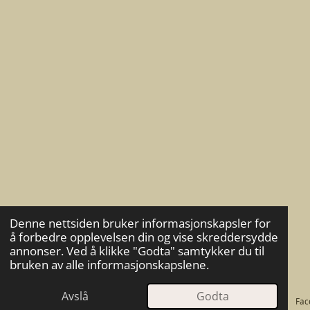
Denne nettsiden bruker informasjonskapsler for
å forbedre opplevelsen din og vise skreddersydde
annonser. Ved å klikke "Godta" samtykker du til
bruken av alle informasjonskapslene.
Avslå
Godta
E-post
Kart
Fac