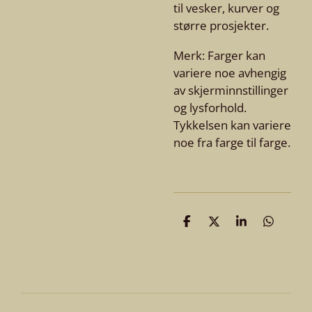
til vesker, kurver og
større prosjekter.
Merk: Farger kan
variere noe avhengig
av skjerminnstillinger
og lysforhold.
Tykkelsen kan variere
noe fra farge til farge.
D
D
D
D
e
e
e
e
l
l
l
l
e