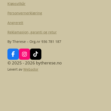
Kjøpsvilkår
Personvernerklæring
Angrerett
Reklamasjon, garanti og retur
By Therese – Org.nr 936 781 187
F
I
T
a
n
i
© 2025 - 2026 bytherese.no
c
s
k
Levert av
Webador
e
t
T
b
a
o
o
g
k
o
r
k
a
m