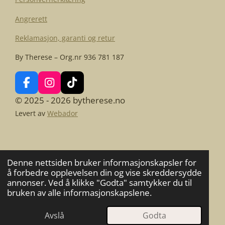
Angrerett
Reklamasjon, garanti og retur
By Therese – Org.nr 936 781 187
F
I
T
a
n
i
© 2025 - 2026 bytherese.no
c
s
k
Levert av
Webador
e
t
T
b
a
o
o
g
k
o
r
k
a
Denne nettsiden bruker informasjonskapsler for
m
å forbedre opplevelsen din og vise skreddersydde
annonser. Ved å klikke "Godta" samtykker du til
bruken av alle informasjonskapslene.
Avslå
Godta
E-post
Kart
Facebook