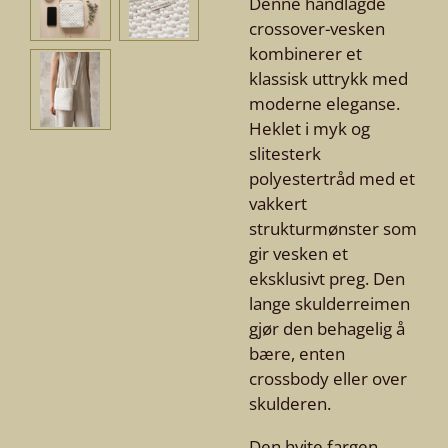
Denne håndlagde
crossover-vesken
kombinerer et
klassisk uttrykk med
moderne eleganse.
Heklet i myk og
slitesterk
polyestertråd med et
vakkert
strukturmønster som
gir vesken et
eksklusivt preg. Den
lange skulderreimen
gjør den behagelig å
bære, enten
crossbody eller over
skulderen.
Den hvite fargen