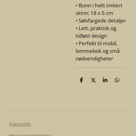
• Bunn i hvitt imitert
skinn: 18 x 5 cm
• Sølvfargede detaljer
• Lett, praktisk og
tidløst design
• Perfekt til mobil,
lommebok og små
nødvendigheter
D
D
D
D
e
e
e
e
l
l
l
l
e
Kjøpsvilkår
Personvernerklæring