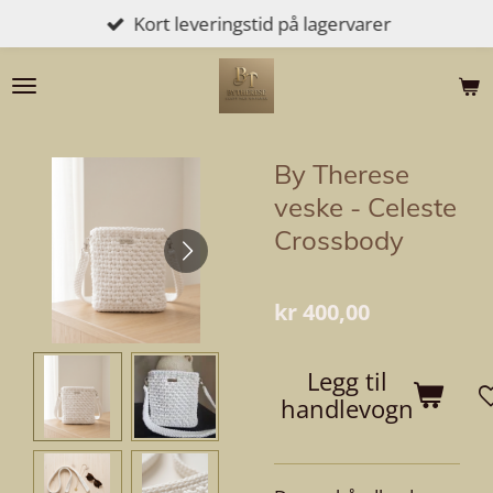
Kort leveringstid på lagervarer
Gå
til
hovedinnhold
By Therese
veske - Celeste
Crossbody
kr 400,00
Legg til
handlevogn