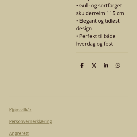
• Gull- og sortfarget
skulderreim 115 cm
• Elegant og tidløst
design
• Perfekt til både
hverdag og fest
D
D
D
D
e
e
e
e
l
l
l
l
e
Kjøpsvilkår
Personvernerklæring
Angrerett