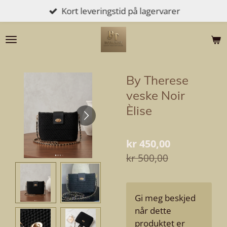
Kort leveringstid på lagervarer
Gå
til
hovedinnhold
By Therese
veske Noir
Èlise
kr 450,00
kr 500,00
Gi meg beskjed
når dette
produktet er