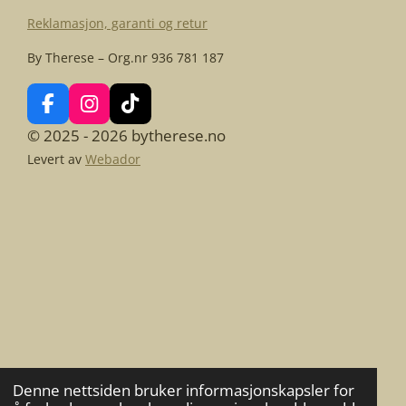
Reklamasjon, garanti og retur
By Therese – Org.nr 936 781 187
F
I
T
a
n
i
© 2025 - 2026 bytherese.no
c
s
k
Levert av
Webador
e
t
T
b
a
o
o
g
k
o
r
k
a
m
Denne nettsiden bruker informasjonskapsler for