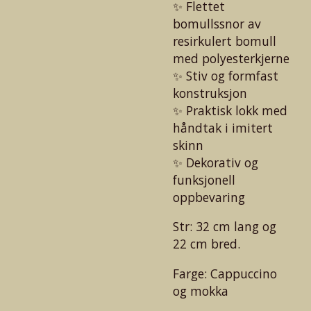
✨ Flettet
bomullssnor av
resirkulert bomull
med polyesterkjerne
✨ Stiv og formfast
konstruksjon
✨ Praktisk lokk med
håndtak i imitert
skinn
✨ Dekorativ og
funksjonell
oppbevaring
Str: 32 cm lang og
22 cm bred.
Farge: Cappuccino
og mokka