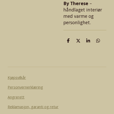
By Therese
–
håndlaget interiør
med varme og
personlighet.
D
D
D
D
e
e
e
e
l
l
l
l
e
Kjøpsvilkår
Personvernerklæring
Angrerett
Reklamasjon, garanti og retur