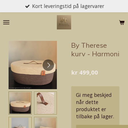
Kort leveringstid på lagervarer
Gå
til
hovedinnhold
By Therese
kurv - Harmoni
kr 499,00
Gi meg beskjed
når dette
produktet er
tilbake på lager.