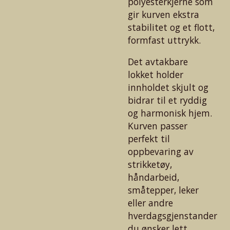
polyesterkjerne som
gir kurven ekstra
stabilitet og et flott,
formfast uttrykk.
Det avtakbare
lokket holder
innholdet skjult og
bidrar til et ryddig
og harmonisk hjem.
Kurven passer
perfekt til
oppbevaring av
strikketøy,
håndarbeid,
småtepper, leker
eller andre
hverdagsgjenstander
du ønsker lett