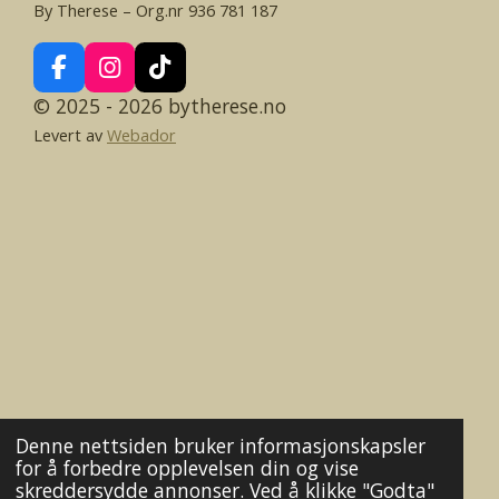
By Therese – Org.nr 936 781 187
F
I
T
a
n
i
© 2025 - 2026 bytherese.no
c
s
k
Levert av
Webador
e
t
T
b
a
o
o
g
k
o
r
k
a
m
Denne nettsiden bruker informasjonskapsler
for å forbedre opplevelsen din og vise
skreddersydde annonser. Ved å klikke "Godta"