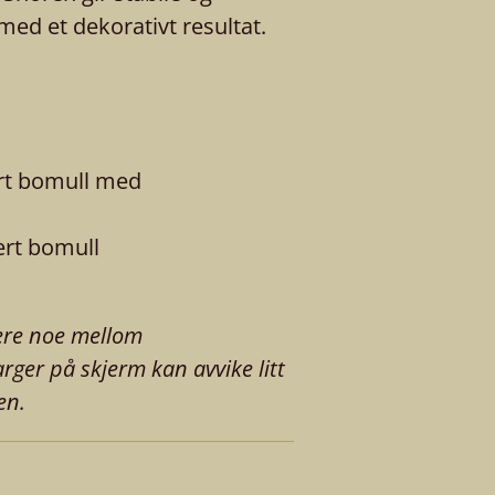
ed et dekorativt resultat.
ert bomull med
ert bomull
ere noe mellom
rger på skjerm kan avvike litt
en.