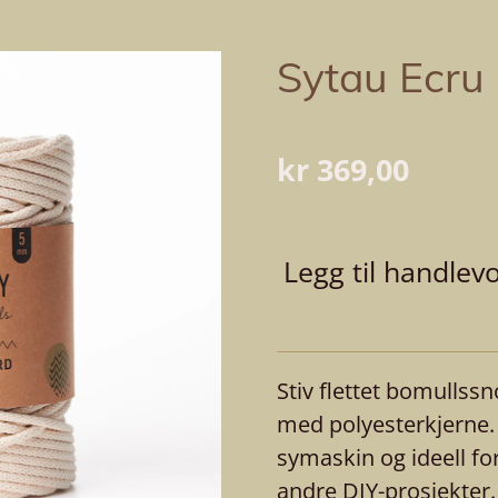
Sytau Ecru
kr 369,00
Legg til handlev
Stiv flettet bomullssn
med polyesterkjerne. 
symaskin og ideell for
andre DIY-prosjekter.