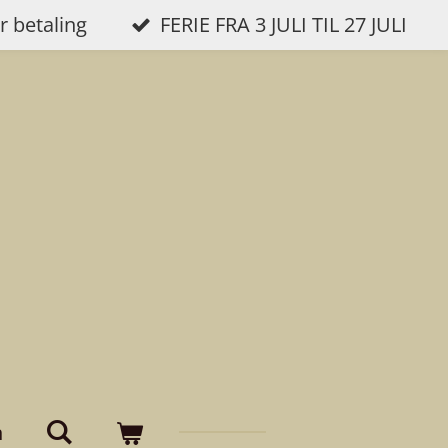
r betaling
FERIE FRA 3 JULI TIL 27 JULI
n