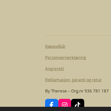
Kjøpsvilkår
Personvernerklæring
Angrerett
Reklamasjon, garanti og retur
By Therese – Org.nr 936 781 187
F
I
T