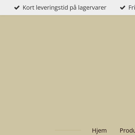
Kort leveringstid på lagervarer
Fr
Gå
til
hovedinnhold
Hjem
Prod