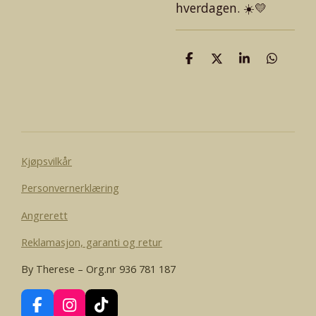
hverdagen. ☀️💛
D
D
D
D
e
e
e
e
l
l
l
l
e
Kjøpsvilkår
Personvernerklæring
Angrerett
Reklamasjon, garanti og retur
By Therese – Org.nr 936 781 187
F
I
T