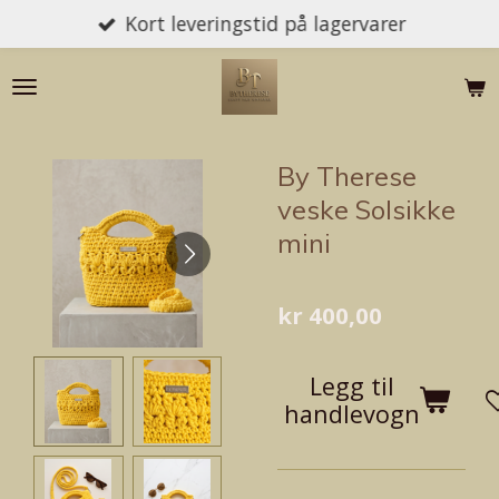
Kort leveringstid på lagervarer
Gå
til
hovedinnhold
By Therese
veske Solsikke
mini
kr 400,00
Legg til
handlevogn