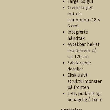
Farge: Solgul
Cremefarget
imitert
skinnbunn (18 ×
6 cm)
Integrerte
håndtak
Avtakbar heklet
skulderrem på
ca. 120 cm
Sølvfargede
detaljer
Eksklusivt
strukturmønster
på fronten
Lett, praktisk og
behagelig å bære
Størrelse: