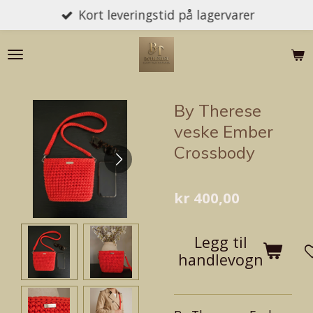
Kort leveringstid på lagervarer
Gå
til
hovedinnhold
By Therese
veske Ember
Crossbody
kr 400,00
Legg til
handlevogn