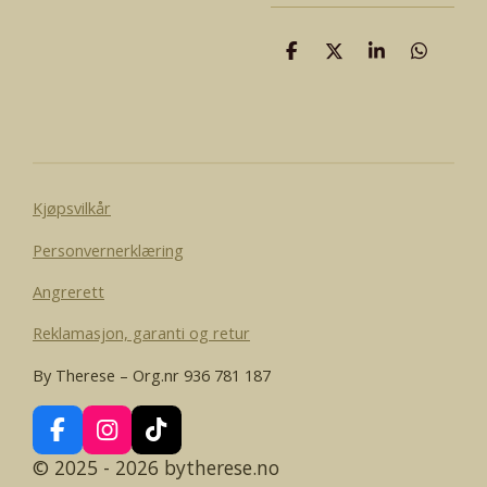
D
D
D
D
e
e
e
e
l
l
l
l
e
Kjøpsvilkår
Personvernerklæring
Angrerett
Reklamasjon, garanti og retur
By Therese – Org.nr 936 781 187
F
I
T
a
n
i
© 2025 - 2026 bytherese.no
c
s
k